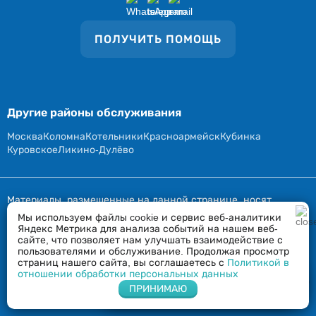
ПОЛУЧИТЬ ПОМОЩЬ
Другие районы обслуживания
Москва
Коломна
Котельники
Красноармейск
Кубинка
Куровское
Ликино-Дулёво
Материалы, размещенные на данной странице, носят
информационный характер и предназначены для
Мы используем файлы cookie и сервис веб-аналитики
Яндекс Метрика для анализа событий на нашем веб-
образовательных целей. Посетители сайта не должны
сайте, что позволяет нам улучшать взаимодействие с
использовать их в качестве медицинских рекомендаций.
пользователями и обслуживание. Продолжая просмотр
страниц нашего сайта, вы соглашаетесь с
Политикой в
Определение диагноза и выбор методики лечения остается
отношении обработки персональных данных
Напишите нам в Whatsapp
исключительной прерогативой вашего лечащего врача! Сайт
ПРИНИМАЮ
krasnozavodsk.vizov-narkologa.ru не несет ответственности за